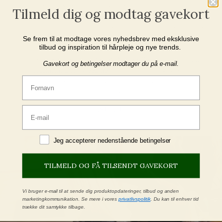
Ved en protein- og oliebehandling forkæles dit hår med en intensiv
Tilmeld dig og modtag gavekort
plejende hårkur, blandet specielt til dig med naturens bedste
ingredienser. Dit hår bliver stærkere, sundere, mere skinnede og
blødt.
Se frem til at modtage vores nyhedsbrev med eksklusive
tilbud og inspiration til hårpleje og nye trends.
Emily fik vores kur
Treatment Pure no. 03
blandet med
Oil
Gavekort og betingelser modtager du på e-mail.
Treatment Deep Wood no. 99
. Olien er særligt god til
hovedbundsproblemer samt tørt hår. Den tilfører vitaminer og
Fornavn
mineraler som plejer håret.
BESTIL TID
Email
Jeg accepterer betingelser
Jeg accepterer nedenstående betingelser
TILMELD OG FÅ TILSENDT GAVEKORT
Vi bruger e-mail til at sende dig produktopdateringer, tilbud og anden
marketingkommunikation. Se mere i vores
privatlivspolitik
. Du kan til enhver tid
trække dit samtykke tilbage.