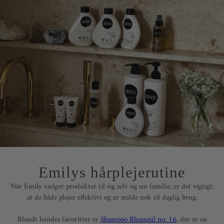
Emilys hårplejerutine
Når Emily vælger produkter til sig selv og sin familie, er det vigtigt,
at de både plejer effektivt og er milde nok til daglig brug.
Blandt hendes favoritter er
Shampoo Rhassoul no. 16
, der er en