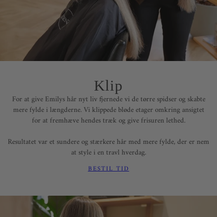
Klip
For at give Emilys hår nyt liv fjernede vi de tørre spidser og skabte
mere fylde i længderne. Vi klippede bløde etager omkring ansigtet
for at fremhæve hendes træk og give frisuren lethed.
Resultatet var et sundere og stærkere hår med mere fylde, der er nem
at style i en travl hverdag.
BESTIL TID