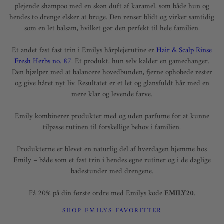
plejende shampoo med en skøn duft af karamel, som både hun og
hendes to drenge elsker at bruge. Den renser blidt og virker samtidig
som en let balsam, hvilket gør den perfekt til hele familien.
Et andet fast fast trin i Emilys hårplejerutine er
Hair & Scalp Rinse
Fresh Herbs no. 87
. Et produkt, hun selv kalder en gamechanger.
Den hjælper med at balancere hovedbunden, fjerne ophobede rester
og give håret nyt liv. Resultatet er et let og glansfuldt hår med en
mere klar og levende farve.
Emily kombinerer produkter med og uden parfume for at kunne
tilpasse rutinen til forskellige behov i familien.
Produkterne er blevet en naturlig del af hverdagen hjemme hos
Emily – både som et fast trin i hendes egne rutiner og i de daglige
badestunder med drengene.
Få 20% på din første ordre med Emilys kode
EMILY20
.
SHOP EMILYS FAVORITTER