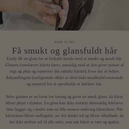
HAIR GLOSS
Få smukt og glansfuldt hår
Emily fik en gloss for at forkæle hende med et smukt og sundt hår.
Glossen fremhæver hårets farve, samtidig med at den giver masser af
fugt og pleje og reparerer det enkelte hårstrå, hvor der er behov.
Behandlingens kurlignende effekt er altså både sundhedsfremmende
og essentiel for at opretholde et lækkert hår.
Selve glossen er en form for toning og giver en smuk glans, da håret
bliver plejet i dybden. En gloss kan ikke erstatte almindelig hårfarve.
Den lægger sig i stedet som en lille nuance omkring hårstråene. Når
hårstråene bliver indkapslet, ser det slankt ud og bliver silkeblødt, da
det ikke stritter ud til alle sider, som når håret er tørt og spaltet.