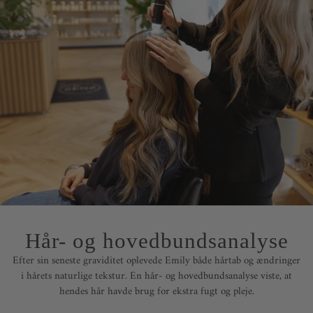
Hår- og hovedbundsanalyse
Efter sin seneste graviditet oplevede Emily både hårtab og ændringer
i hårets naturlige tekstur. En hår- og hovedbundsanalyse viste, at
hendes hår havde brug for ekstra fugt og pleje.