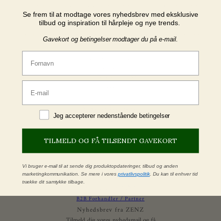
svanemærkede skønhedsprodukter baseret på naturlige og certificeret
økologiske ingredienser.
Se frem til at modtage vores nyhedsbrev med eksklusive
tilbud og inspiration til hårpleje og nye trends.
Produkterne er udviklet med omtanke for både din sundhed og planeten i
Gavekort og betingelser modtager du på e-mail.
emballage af genanvendt plastik.
Fornavn
ZENZ Organic Products
Thoravej 7, st
2400 København NV
Email
E-mail: support@zenz.dk
Mere information
Vilkår og betingelser
Jeg accepterer betingelser
Jeg accepterer nedenstående betingelser
Konkurrencebetingelser
Privatlivspolitik
TILMELD OG FÅ TILSENDT GAVEKORT
Cookies
Spørgsmål & svar
Certificeringer
Vi bruger e-mail til at sende dig produktopdateringer, tilbud og anden
marketingkommunikation. Se mere i vores
privatlivspolitik
. Du kan til enhver tid
Vision & mission
trække dit samtykke tilbage.
Karriere hos ZENZ
B2B Forhandler / Partner
Nyhedsbrev fra ZENZ
Tilmeld dig vores nyhedsmail og få