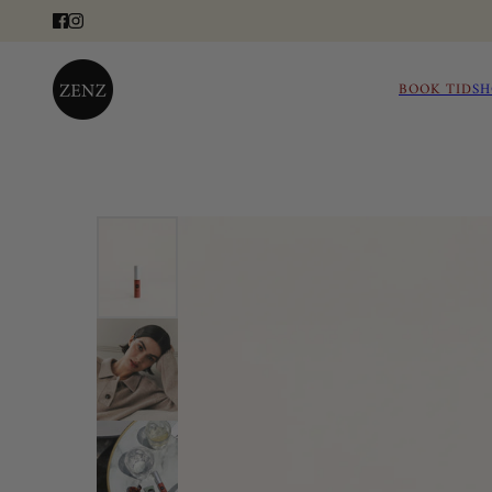
BOOK TID
SH