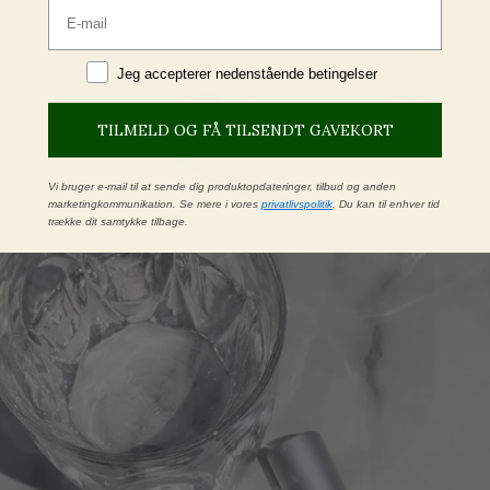
Email
Jeg accepterer betingelser
Jeg accepterer nedenstående betingelser
TILMELD OG FÅ TILSENDT GAVEKORT
Vi bruger e-mail til at sende dig produktopdateringer, tilbud og anden
marketingkommunikation. Se mere i vores
privatlivspolitik
. Du kan til enhver tid
trække dit samtykke tilbage.