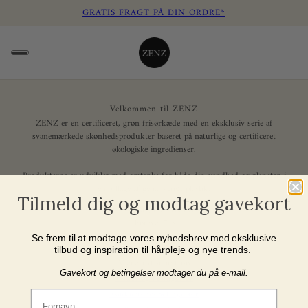
GRATIS FRAGT PÅ DIN ORDRE*
Velkommen til ZENZ
ZENZ er en certificeret, grøn frisørkæde med en eksklusiv serie af
svanemærkede skønhedsprodukter baseret på naturlige og certificeret
økologiske ingredienser.
Produkterne er udviklet med omtanke for både din sundhed og planeten i
emballage af genanvendt plastik.
Tilmeld dig og modtag gavekort
ZENZ Organic Products
Thoravej 7, st
2400 København NV
Se frem til at modtage vores nyhedsbrev med eksklusive
E-mail: support@zenz.dk
tilbud og inspiration til hårpleje og nye trends.
Mere information
Gavekort og betingelser modtager du på e-mail.
Vilkår og betingelser
Fornavn
Konkurrencebetingelser