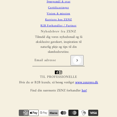
Spørgsmål & svar
Certificeringer
Vision & mission
Karriere hos ZENZ
B2B Forhandler / Partner
Nyhedsbrev fra ZENZ
Tilmeld dig vores nyhedsmail og få
eksklusive gavekort, inspiration til
naturlig pleje og tips til din
skønhedsrutine.
Email adresse
'
Denne side er beskyttet af hCaptcha, og hCaptchas
Pol
TIL PROFESSIONELLE
Hvis du er B2B kunde, så besøg venligst
www.zenzpro.dk
Find din nærmeste ZENZ forhandler
her!